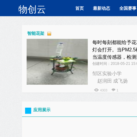
物创云
首页
最新动态
全国赛事
智能花架
每时每刻都能给予花
灯会打开。当PM2
当温度传感器，检测
创建时间：2018-05-21 15:
邹区实验小学
赵润田 成飞扬
4303
1
应用展示