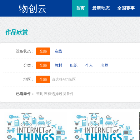
物创云
首页
最新动态
全国赛事
作品欣赏
设备状态：
全部
在线
分类：
全部
教材
组织
个人
老师
地区：
全部
请选择省/市/区
已选条件：
暂时没有选择过滤条件