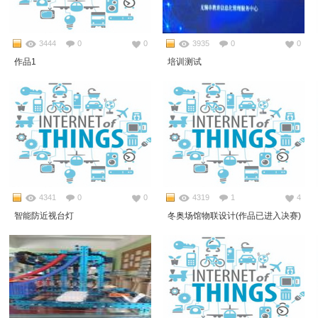
3444
0
0
3935
0
0
作品1
培训测试
4341
0
0
4319
1
4
智能防近视台灯
冬奥场馆物联设计(作品已进入决赛)